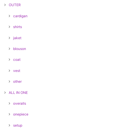
OUTER
cardigan
shirts
jaket
blouson
coat
vest
other
ALL IN ONE
overalls
onepiece
setup