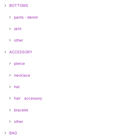
BOTTOMS
pants・denim
skirt
other
ACCESSORY
pierce
necklace
hat
hair accessory
bracelet
other
BAG