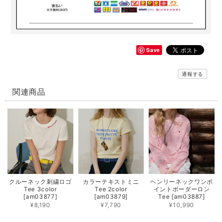
Save
通報する
関連商品
クルーネック刺繍ロゴ
カラーテキストミニ
ヘンリーネックワンポ
Tee 3color
Tee 2color
イントボーダーロン
[am03877]
[am03879]
Tee [am03887]
¥8,190
¥7,790
¥10,990