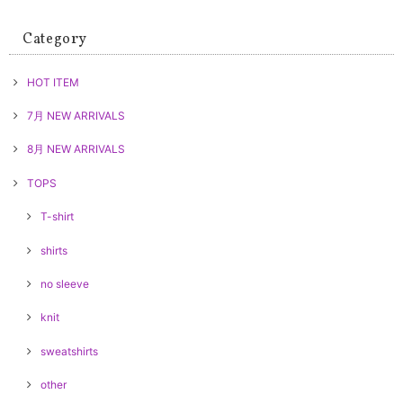
Category
HOT ITEM
7月 NEW ARRIVALS
8月 NEW ARRIVALS
TOPS
T-shirt
shirts
no sleeve
knit
sweatshirts
other