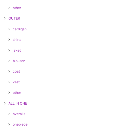
other
OUTER
cardigan
shirts
jaket
blouson
coat
vest
other
ALL IN ONE
overalls
onepiece