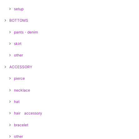
setup
BOTTOMS
pants・denim
skirt
other
ACCESSORY
pierce
necklace
hat
hair accessory
bracelet
other