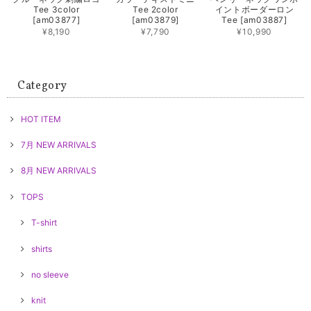
Tee 3color
Tee 2color
イントボーダーロン
[am03877]
[am03879]
Tee [am03887]
¥8,190
¥7,790
¥10,990
Category
HOT ITEM
7月 NEW ARRIVALS
8月 NEW ARRIVALS
TOPS
T-shirt
shirts
no sleeve
knit