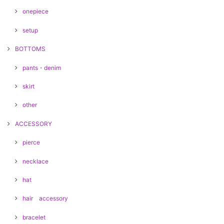
onepiece
setup
BOTTOMS
pants・denim
skirt
other
ACCESSORY
pierce
necklace
hat
hair accessory
bracelet