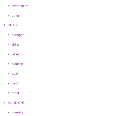
sweatshirts
other
OUTER
cardigan
shirts
jaket
blouson
coat
vest
other
ALL IN ONE
overalls