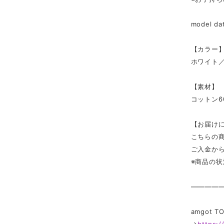
model d
【カラー
ホワイト
【素材】
コットン6
【お届け
こちらの
ご入金か
※商品の
————
amgot