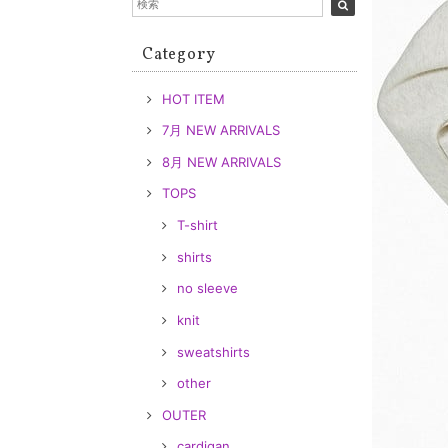
Category
HOT ITEM
7月 NEW ARRIVALS
8月 NEW ARRIVALS
TOPS
T-shirt
shirts
no sleeve
knit
sweatshirts
other
OUTER
cardigan