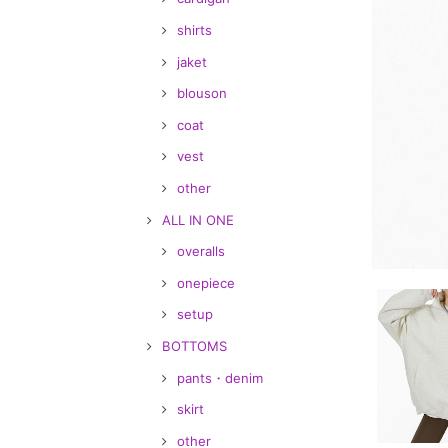
shirts
jaket
blouson
coat
vest
other
ALL IN ONE
overalls
onepiece
setup
BOTTOMS
pants・denim
skirt
other