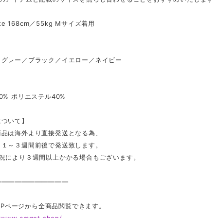
ate 168cm／55kg Mサイズ着用
】
／グレー／ブラック／イエロー／ネイビー
0% ポリエステル40%
について】
商品は海外より直接発送となる為、
ら１～３週間前後で発送致します。
状況により３週間以上かかる場合もございます。
———————————
 TOPページから全商品閲覧できます。