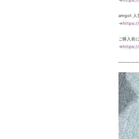
→
https:
amgot
→
https:
ご購入前
→
https:
————