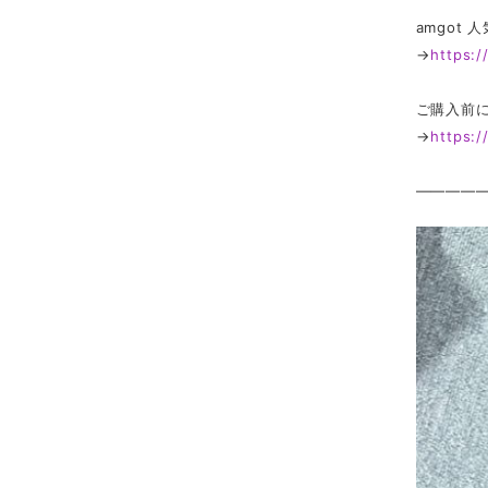
amgot
→
https:
ご購入前
→
https:
————