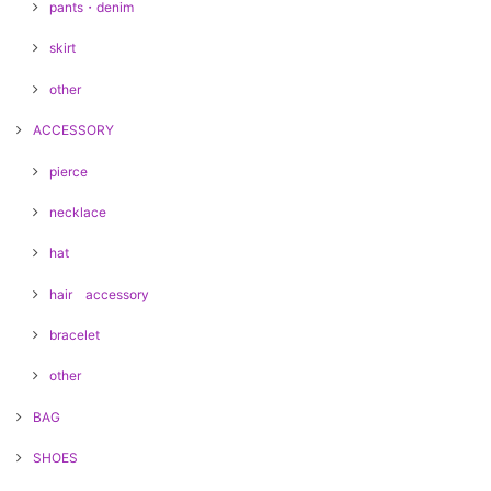
pants・denim
skirt
other
ACCESSORY
pierce
necklace
hat
hair accessory
bracelet
other
BAG
SHOES