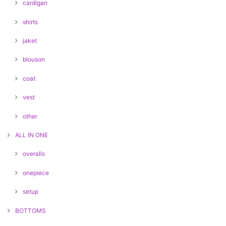
cardigan
shirts
jaket
blouson
coat
vest
other
ALL IN ONE
overalls
onepiece
setup
BOTTOMS