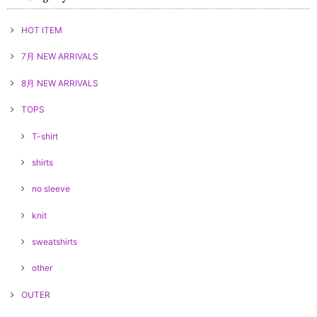
HOT ITEM
7月 NEW ARRIVALS
8月 NEW ARRIVALS
TOPS
T-shirt
shirts
no sleeve
knit
sweatshirts
other
OUTER