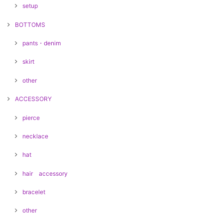
setup
BOTTOMS
pants・denim
skirt
other
ACCESSORY
pierce
necklace
hat
hair accessory
bracelet
other