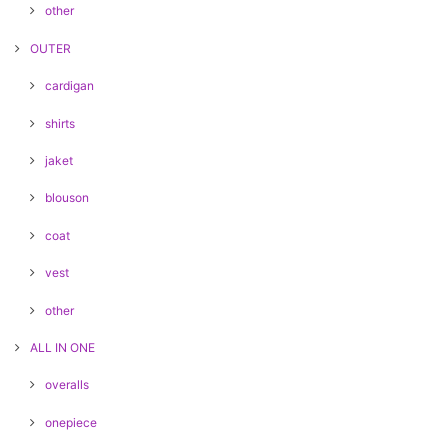
other
OUTER
cardigan
shirts
jaket
blouson
coat
vest
other
ALL IN ONE
overalls
onepiece