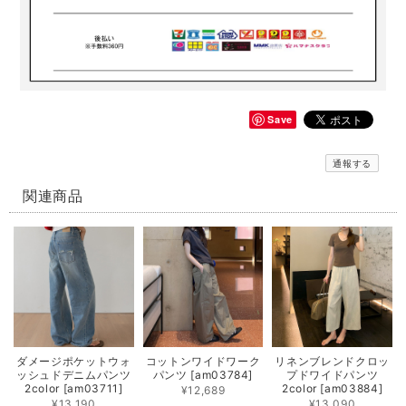
Save
通報する
関連商品
ダメージポケットウォ
コットンワイドワーク
リネンブレンドクロッ
ッシュドデニムパンツ
パンツ [am03784]
プドワイドパンツ
2color [am03711]
2color [am03884]
¥12,689
¥13,190
¥13,090