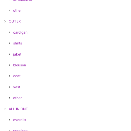
other
OUTER
cardigan
shirts
jaket
blouson
coat
vest
other
ALL IN ONE
overalls
onepiece