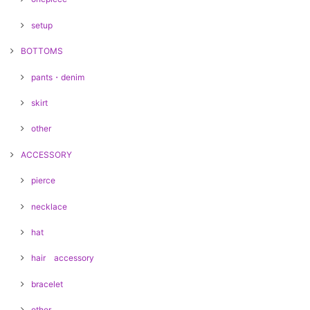
setup
BOTTOMS
pants・denim
skirt
other
ACCESSORY
pierce
necklace
hat
hair accessory
bracelet
other