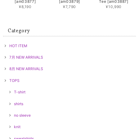
[am03877]
[am03879]
Tee [am03887]
¥8,190
¥7,790
¥10,990
Category
HOT ITEM
7月 NEW ARRIVALS
8月 NEW ARRIVALS
TOPS
T-shirt
shirts
no sleeve
knit
sweatshirts