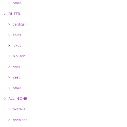
other
OUTER
cardigan
shirts
jaket
blouson
coat
vest
other
ALL IN ONE
overalls
onepiece