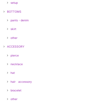
setup
BOTTOMS
pants・denim
skirt
other
ACCESSORY
pierce
necklace
hat
hair accessory
bracelet
other