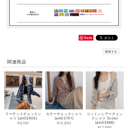
Save
通報する
関連商品
フーデッドチェックシ
カラーチェックシャツ
コットンシアーチェッ
ャツ [am02605]
[am03741]
クシャツ 3color
[am03868]
¥9,190
¥10,890
¥12,890