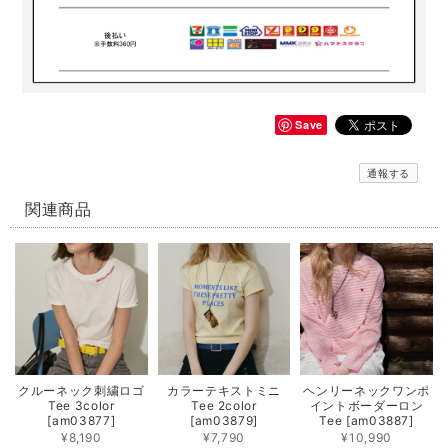
Save
通報する
関連商品
クルーネック刺繍ロゴ
カラーテキストミニ
ヘンリーネックワンポ
Tee 3color
Tee 2color
イントボーダーロン
[am03877]
[am03879]
Tee [am03887]
¥8,190
¥7,790
¥10,990