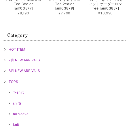
Tee 3color
Tee 2color
イントボーダーロン
[am03877]
[am03879]
Tee [am03887]
¥8,190
¥7,790
¥10,990
Category
HOT ITEM
7月 NEW ARRIVALS
8月 NEW ARRIVALS
TOPS
T-shirt
shirts
no sleeve
knit