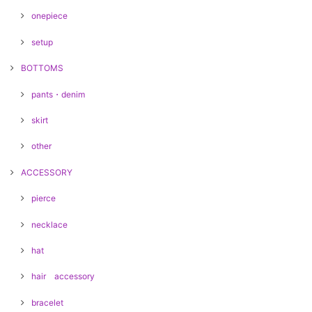
onepiece
setup
BOTTOMS
pants・denim
skirt
other
ACCESSORY
pierce
necklace
hat
hair accessory
bracelet