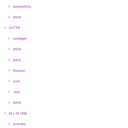
sweatshirts
other
OUTER
cardigan
shirts
jaket
blouson
coat
vest
other
ALL IN ONE
overalls