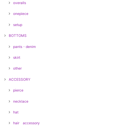
overalls
onepiece
setup
BOTTOMS
pants・denim
skirt
other
ACCESSORY
pierce
necklace
hat
hair accessory