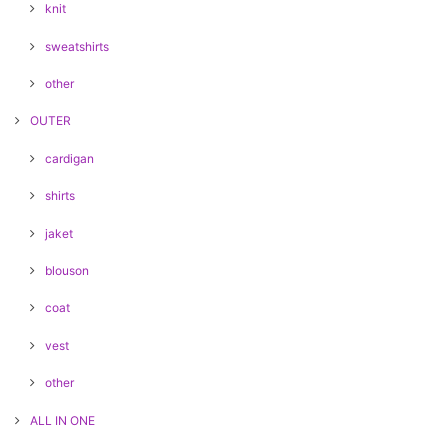
knit
sweatshirts
other
OUTER
cardigan
shirts
jaket
blouson
coat
vest
other
ALL IN ONE