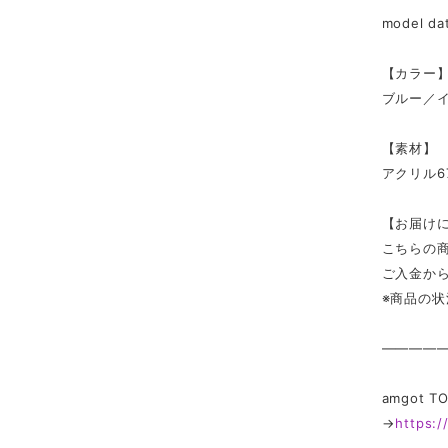
model d
【カラー
ブルー／
【素材】
アクリル6
【お届け
こちらの
ご入金か
※商品の
————
amgot
→
https: