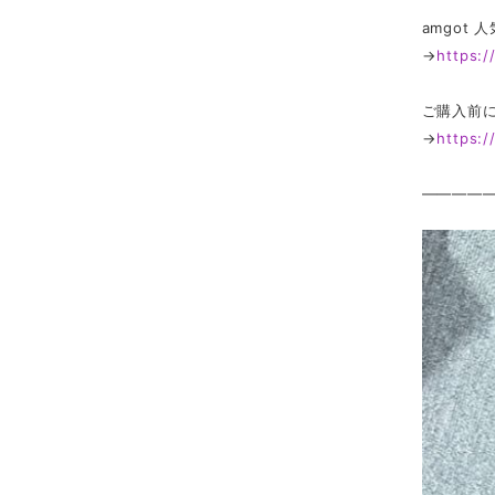
amgot
→
https:
ご購入前
→
https:
————