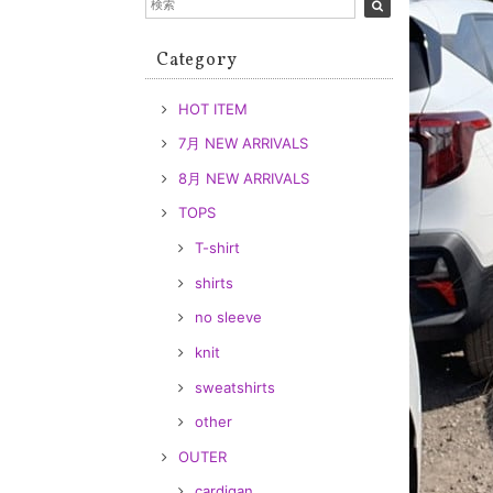
Category
HOT ITEM
7月 NEW ARRIVALS
8月 NEW ARRIVALS
TOPS
T-shirt
shirts
no sleeve
knit
sweatshirts
other
OUTER
cardigan