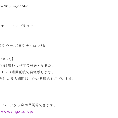
ate 165cm／45kg
】
イエロー／アプリコット
7% ウール28% ナイロン5%
について】
商品は海外より直接発送となる為、
ら１～３週間前後で発送致します。
状況により３週間以上かかる場合もございます。
———————————
 TOPページから全商品閲覧できます。
//www.amgot.shop/