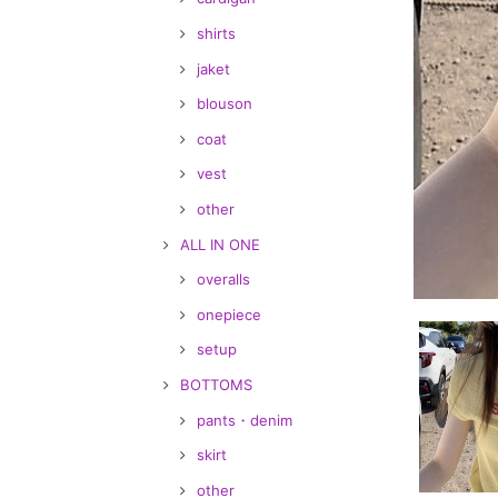
shirts
jaket
blouson
coat
vest
other
ALL IN ONE
overalls
onepiece
setup
BOTTOMS
pants・denim
skirt
other