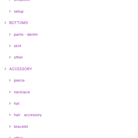
setup
BOTTOMS
pants・denim
skirt
other
ACCESSORY
pierce
necklace
hat
hair accessory
bracelet
other