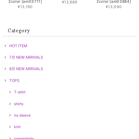
2color [am03711]
2color [am03884]
¥12,689
¥13,190
¥13,090
Category
HOT ITEM
7月 NEW ARRIVALS
8月 NEW ARRIVALS
TOPS
T-shirt
shirts
no sleeve
knit
sweatshirts