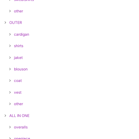
other
OUTER
cardigan
shirts
jaket
blouson
coat
vest
other
ALL IN ONE
overalls
onepiece