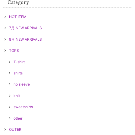
Category
HOT ITEM
7月 NEW ARRIVALS
8月 NEW ARRIVALS
TOPS
T-shirt
shirts
no sleeve
knit
sweatshirts
other
OUTER