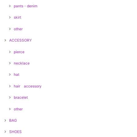
pants・denim
skirt
other
ACCESSORY
pierce
necklace
hat
hair accessory
bracelet
other
BAG
SHOES