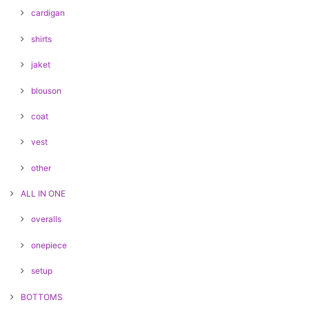
cardigan
shirts
jaket
blouson
coat
vest
other
ALL IN ONE
overalls
onepiece
setup
BOTTOMS