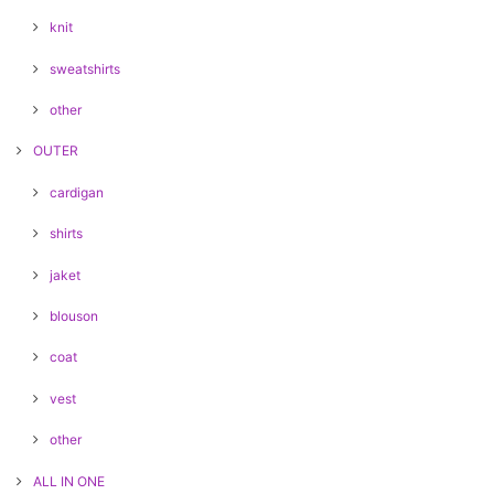
knit
sweatshirts
other
OUTER
cardigan
shirts
jaket
blouson
coat
vest
other
ALL IN ONE