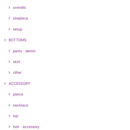
overalls
onepiece
setup
BOTTOMS
pants・denim
skirt
other
ACCESSORY
pierce
necklace
hat
hair accessory