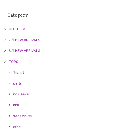
Category
HOT ITEM
7月 NEW ARRIVALS
8月 NEW ARRIVALS
TOPS
T-shirt
shirts
no sleeve
knit
sweatshirts
other