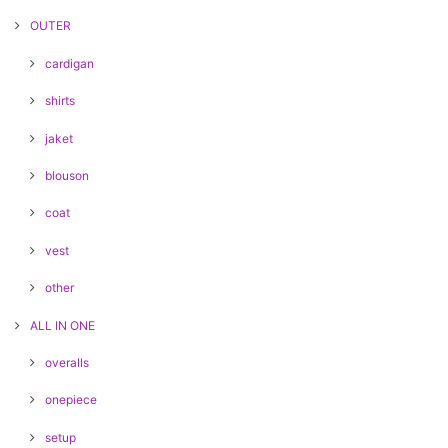
OUTER
cardigan
shirts
jaket
blouson
coat
vest
other
ALL IN ONE
overalls
onepiece
setup