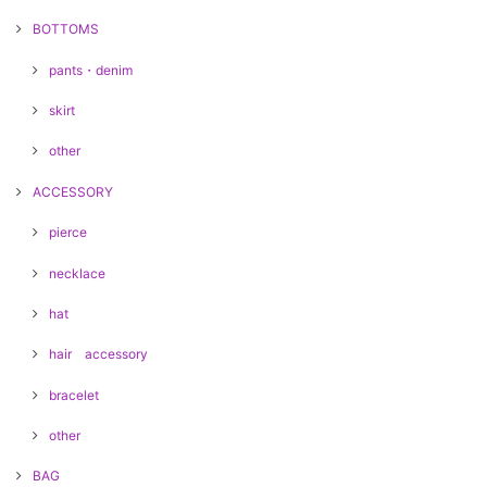
BOTTOMS
pants・denim
skirt
other
ACCESSORY
pierce
necklace
hat
hair accessory
bracelet
other
BAG