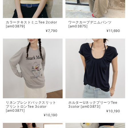
カラーテキストミニTee 2color
ワークカーブデニムパンツ
[am03879]
[am03875]
¥7,790
¥11,690
リネンブレンドバックスリット
ホルターUネックプリーツTee
プリントロンTee 3color
3color [am03873]
[am03871]
¥10,190
¥10,190