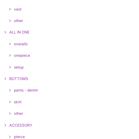
vest
other
ALL IN ONE
overalls
onepiece
setup
BOTTOMS
pants・denim
skirt
other
ACCESSORY
pierce