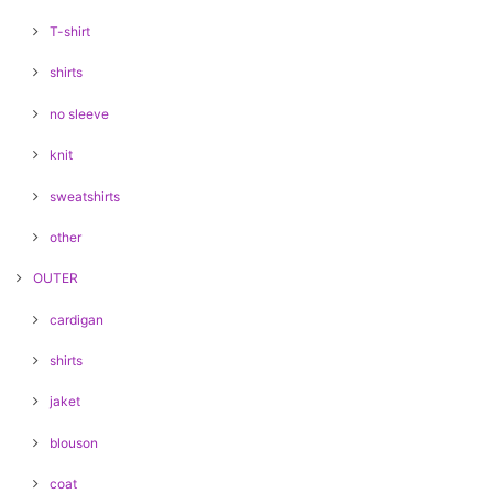
T-shirt
shirts
no sleeve
knit
sweatshirts
other
OUTER
cardigan
shirts
jaket
blouson
coat