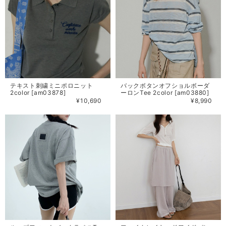
テキスト刺繍ミニポロニット
バックボタンオフショルボーダ
2color [am03878]
ーロンTee 2color [am03880]
¥10,690
¥8,990