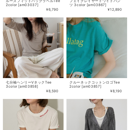
ルーズフィットバックラベルTee
フェイクレイヤードワイドパン
2color [am03037]
ツ 3color [am03867]
¥6,790
¥12,890
七分袖ヘンリーVネックTee
クルーネックコットンロゴTee
3color [am03858]
2color [am03857]
¥8,590
¥8,190