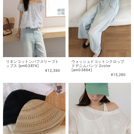
リネンコットンパフスリーブト
ウォッシュドコットンクロップ
ップス [am03874]
ドデニムパンツ 2color
[am03864]
¥12,390
¥15,290