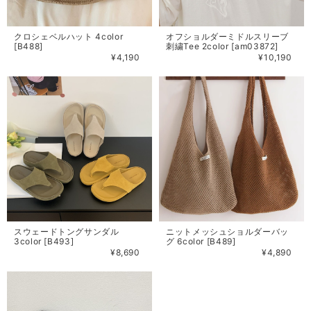
クロシェベルハット 4color
オフショルダーミドルスリーブ
[B488]
刺繍Tee 2color [am03872]
¥4,190
¥10,190
スウェードトングサンダル
ニットメッシュショルダーバッ
3color [B493]
グ 6color [B489]
¥8,690
¥4,890