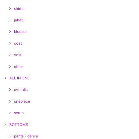
shirts
jaket
blouson
coat
vest
other
ALL IN ONE
overalls
onepiece
setup
BOTTOMS
pants・denim