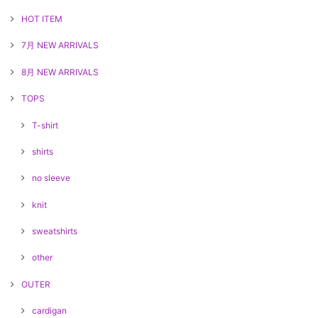
HOT ITEM
7月 NEW ARRIVALS
8月 NEW ARRIVALS
TOPS
T-shirt
shirts
no sleeve
knit
sweatshirts
other
OUTER
cardigan