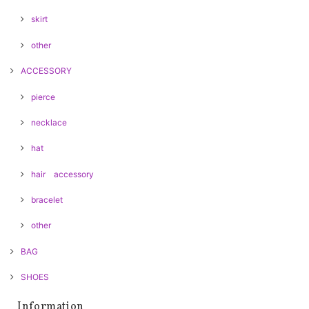
skirt
other
ACCESSORY
pierce
necklace
hat
hair accessory
bracelet
other
BAG
SHOES
Information