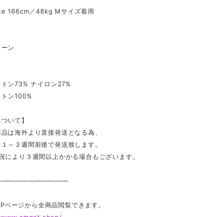
ate 166cm／48kg Mサイズ着用
】
リーン
トン73% ナイロン27%
トン100%
について】
商品は海外より直接発送となる為、
ら１～３週間前後で発送致します。
状況により３週間以上かかる場合もございます。
———————————
 TOPページから全商品閲覧できます。