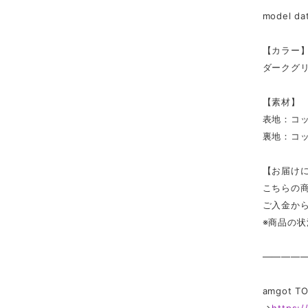
model d
【カラー
ダークグ
【素材】
表地：コッ
裏地：コッ
【お届け
こちらの
ご入金か
※商品の
————
amgot