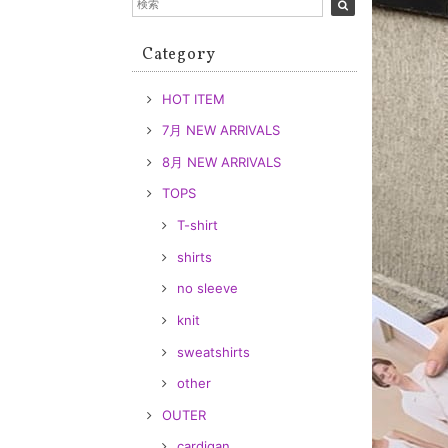
Category
HOT ITEM
7月 NEW ARRIVALS
8月 NEW ARRIVALS
TOPS
T-shirt
shirts
no sleeve
knit
sweatshirts
other
OUTER
cardigan