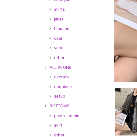
shirts
jaket
blouson
coat
vest
other
ALL IN ONE
overalls
onepiece
setup
BOTTOMS
pants・denim
skirt
other