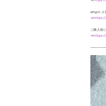
→
https:
amgot
→
https:
ご購入前
→
https:
————