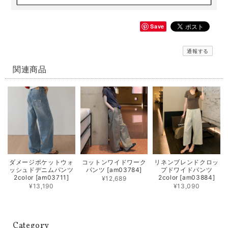
Save
通報する
関連商品
ダメージポケットウォ
コットンワイドワーク
リネンブレンドクロッ
ッシュドデニムパンツ
パンツ [am03784]
プドワイドパンツ
2color [am03711]
2color [am03884]
¥12,689
¥13,190
¥13,090
Category