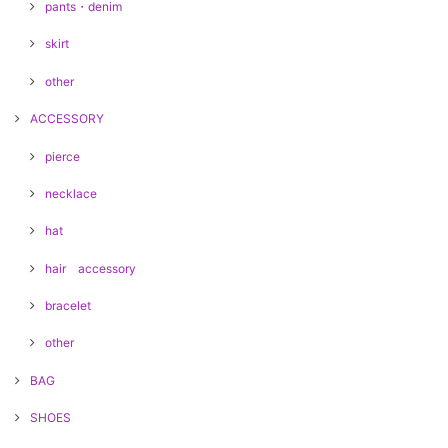
pants・denim
skirt
other
ACCESSORY
pierce
necklace
hat
hair accessory
bracelet
other
BAG
SHOES