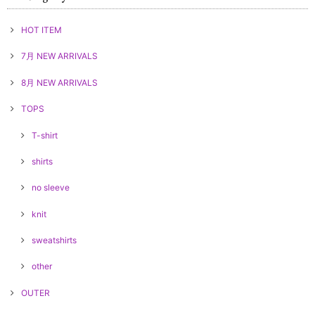
HOT ITEM
7月 NEW ARRIVALS
8月 NEW ARRIVALS
TOPS
T-shirt
shirts
no sleeve
knit
sweatshirts
other
OUTER