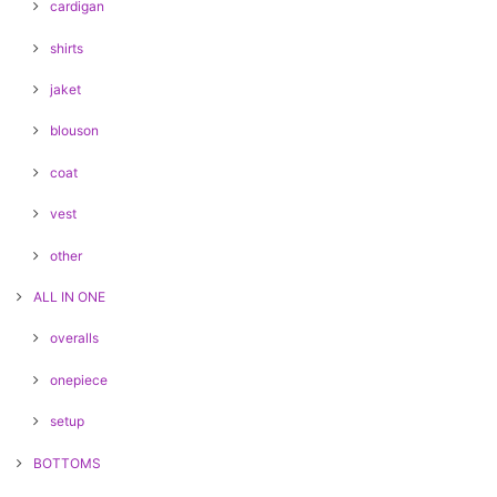
cardigan
shirts
jaket
blouson
coat
vest
other
ALL IN ONE
overalls
onepiece
setup
BOTTOMS