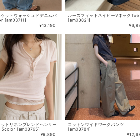
ポケットウォッシュドデニムパ
ルーズフィットネイビーVネックTee
r [am03711]
[am03821]
¥13,190
¥6,8
ィットリネンブレンドヘンリー
コットンワイドワークパンツ
5color [am03795]
[am03784]
¥9,890
¥12,6