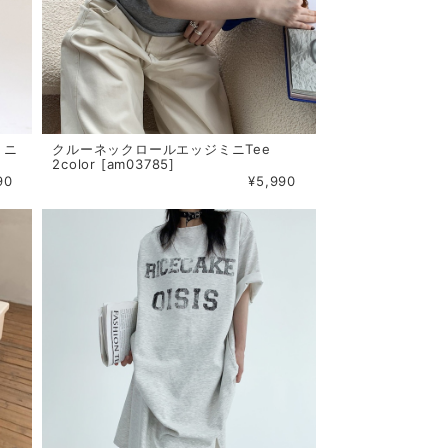
トニ
クルーネックロールエッジミニTee
2color [am03785]
90
¥5,990