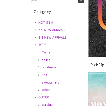
Category
HOT ITEM
7月 NEW ARRIVALS
8月 NEW ARRIVALS
TOPS
T-shirt
shirts
Pick Up
no sleeve
knit
sweatshirts
other
OUTER
cardigan