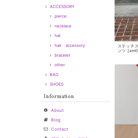
ACCESSORY
pierce
necklace
hat
hair accessory
ステッチ
ンツ [am0
bracelet
other
BAG
SHOES
Information
About
Blog
Contact