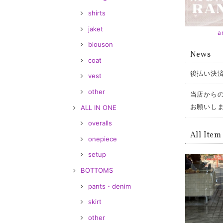
shirts
jaket
a
blouson
News
coat
後払い決
vest
other
当店からの
お願いし
ALL IN ONE
overalls
All Item
onepiece
setup
BOTTOMS
pants・denim
skirt
other