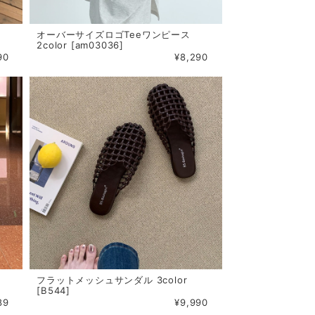
オーバーサイズロゴTeeワンピース
2color [am03036]
90
¥8,290
フラットメッシュサンダル 3color
[B544]
89
¥9,990