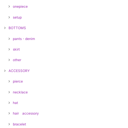
onepiece
setup
BOTTOMS
pants・denim
skirt
other
ACCESSORY
pierce
necklace
hat
hair accessory
bracelet