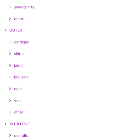
sweatshirts
other
OUTER
cardigan
shirts
jaket
blouson
coat
vest
other
ALL IN ONE
overalls